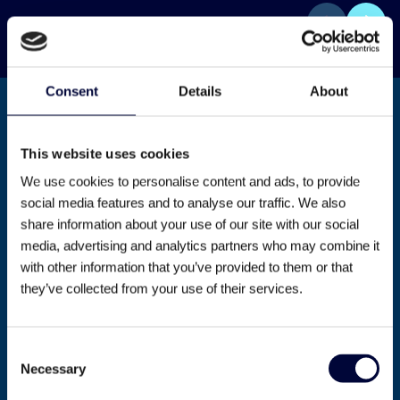
Consent
Details
About
Wat is een production engineer?
This website uses cookies
Een production engineer houdt zich bezig met
het ontwerpen, beheren en verbeteren van
We use cookies to personalise content and ads, to provide
productieprocessen en systemen. Je doel is om
social media features and to analyse our traffic. We also
een efficiënte, kosteneffectieve en betrouwbare
share information about your use of our site with our social
productieomgeving te realiseren. Dit betekent
media, advertising and analytics partners who may combine it
dat je continu bezig bent met het analyseren
with other information that you’ve provided to them or that
van processen, het oplossen van technische
they’ve collected from your use of their services.
problemen en het implementeren van
verbeteringen.
Consent
Je werkt vaak veel samen met andere
Necessary
Selection
afdelingen, onder andere met collega’s van
ontwerp, onderhoud, logistiek en