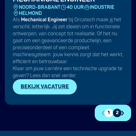
NOORD-BRABANT
40 UUR
INDUSTRIE
HELMOND
Als
Mechanical Engineer
bij Orcatech maak jij het
verschil, letterlijk. Jij zet ideeën om in functionele
ontwerpen, van concept tot realisatie. Of het nu
gaat om een geavanceerde productielijn, een
precisieonderdeel of een compleet
machinesysteem: jouw kennis zorgt dat het werkt,
efficiënt en betrouwbaar.
Klaar om jouw carrière een technische upgrade te
geven? Lees dan snel verder.
BEKIJK VACATURE
1
2