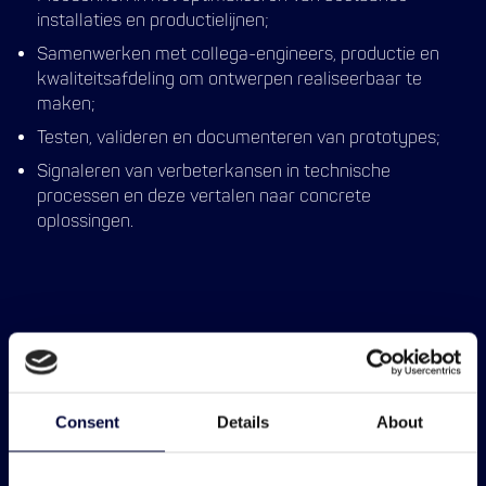
installaties en productielijnen;
Samenwerken met collega-engineers, productie en
kwaliteitsafdeling om ontwerpen realiseerbaar te
maken;
Testen, valideren en documenteren van prototypes;
Signaleren van verbeterkansen in technische
processen en deze vertalen naar concrete
oplossingen.
Functie-eisen
Techniek zit bij jou in het DNA. Je werkt graag
Consent
Details
About
nauwkeurig, denkt analytisch en haalt voldoening uit
slimme oplossingen die het verschil maken.
Daarnaast beschik je over: