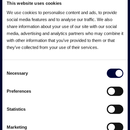
This website uses cookies
Een hbo- of wo-diploma richting Werktuigbouwkunde,
We use cookies to personalise content and ads, to provide
Mechatronica of Industrial Engineering;
social media features and to analyse our traffic. We also
Ervaring met 2D/3D CAD-pakketten zoals SolidWorks,
share information about your use of our site with our social
Inventor of Siemens NX;
media, advertising and analytics partners who may combine it
Een sterk technisch inzicht en probleemoplossend
with other information that you’ve provided to them or that
vermogen;
they’ve collected from your use of their services.
Goede beheersing van de Nederlandse taal;
De ambitie om te groeien en nieuwe kennis op te doen.
Consent
Necessary
Selection
Wij bieden
Preferences
Arbeidsvoorwaarden op maat:
⁠Een salaris tot €5.839,85 afhankelijk van
Statistics
vooropleiding en werkervaring;
Uitzicht op een vast dienstverband binnen één jaar bij
Marketing
gebleken geschiktheid;