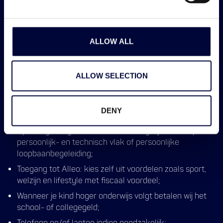
25 vakantiedagen en 13 ADV-dagen, met de
mogelijkheid om ADV-dagen op te nemen of uit te
laten betalen in de vorm van extra loon;
ALLOW ALL
Een aantrekkelijke reiskostenregeling, bestaande uit
de keuze tussen een leaseauto of een vergoeding van
€0,23 per kilometer;
ALLOW SELECTION
Een goede pensioenvoorziening;
Een aantrekkelijke bonusregeling via ons
DENY
referralprogramma;
⁠Opleidingsbudget voor ontwikkelmogelijkheden op
persoonlijk- en technisch vlak of persoonlijke
loopbaanbegeleiding;
Toegang tot Alleo: kies zelf uit voordelen zoals sport,
welzijn en lifestyle met fiscaal voordeel;
⁠Wanneer je kind hoger onderwijs volgt betalen wij het
school- of collegegeld;