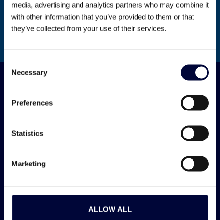
richting, wij zorgen voor het speelveld. Projecten in
media, advertising and analytics partners who may combine it
hightech, food, pharma of machinebouw? Jij kiest.
with other information that you’ve provided to them or that
they’ve collected from your use of their services.
SLUIT JE AAN BIJ ORCATECH
Consent
Necessary
Selection
HET ORCA PAKKET
Preferences
Bij Orcatech krijg je meer dan een mooi project. Je krijgt
ruimte, vrijheid en voordelen die écht iets toevoegen. Van
extra vrije dagen tot sport met korting, jij kiest wat bij je
Statistics
past.
Marketing
ALLOW ALL