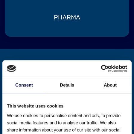
PHARMA
We bouwen aan een
team van topspelers.
Consent
Details
About
Doe jij mee?
This website uses cookies
Bij Orcatech geloven we dat techniek pas écht
vooruitgaat als mensen dat ook doen. Wij zijn er voor
We use cookies to personalise content and ads, to provide
engineers die verder willen en elke dag beter willen
social media features and to analyse our traffic. We also
worden – in kennis, in impact en in plezier. Jij bepaalt de
share information about your use of our site with our social