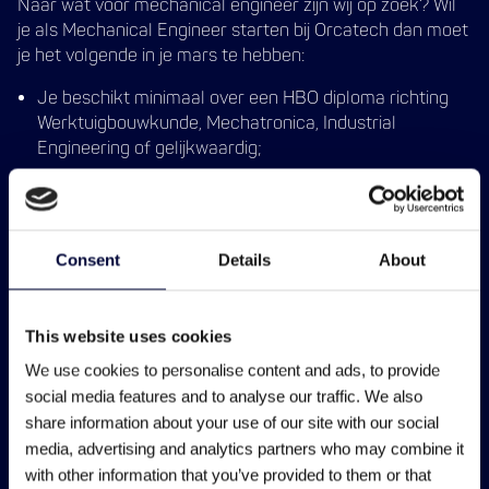
Naar wat voor mechanical engineer zijn wij op zoek? Wil
je als Mechanical Engineer starten bij Orcatech dan moet
je het volgende in je mars te hebben:
Je beschikt minimaal over een HBO diploma richting
Werktuigbouwkunde, Mechatronica, Industrial
Engineering of gelijkwaardig;
Je beschikt over uitstekende schriftelijke- en
mondelinge uitdrukkingsvaardigheden in de
Nederlandse taal om de functie goed uit te kunnen
voeren;
Consent
Details
About
Je hebt kennis van 2D/3D tekenpakketten;
Je bent in staat om snel en creatief
This website uses cookies
mechanische/mechatronische vraagstukken op te
We use cookies to personalise content and ads, to provide
lossen zonder de functionaliteit, betrouwbaarheid,
social media features and to analyse our traffic. We also
veiligheid en het kostenaspect uit het oog te verliezen.
share information about your use of our site with our social
media, advertising and analytics partners who may combine it
Wij bieden
with other information that you’ve provided to them or that