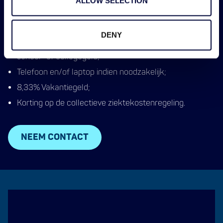
ALLOW SELECTION
loopbaanbegeleiding;
Toegang tot Alleo: kies zelf uit voordelen zoals sport,
welzijn en lifestyle met fiscaal voordeel;
DENY
⁠Wanneer je kind hoger onderwijs volgt betalen wij het
school- of collegegeld;
Telefoon en/of laptop indien noodzakelijk;
8,33% Vakantiegeld;
Korting op de collectieve ziektekostenregeling.
NEEM CONTACT