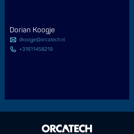
Dorian Koogje
dkoogje@orcatech.nl
+31611458219