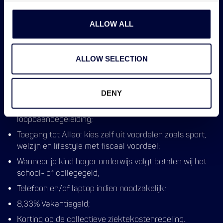
laten betalen in de vorm van extra loon;
⁠Een aantrekkelijke reiskostenregeling, bestaande uit
ALLOW ALL
de keuze tussen een leaseauto of een vergoeding van
€0,23 per kilometer;
Een goede pensioenvoorziening;
ALLOW SELECTION
Een aantrekkelijke bonusregeling via ons
referralprogramma;
DENY
Opleidingsbudget voor ontwikkelmogelijkheden op
persoonlijk- en technisch vlak of persoonlijke
loopbaanbegeleiding;
Toegang tot Alleo: kies zelf uit voordelen zoals sport,
welzijn en lifestyle met fiscaal voordeel;
Wanneer je kind hoger onderwijs volgt betalen wij het
school- of collegegeld;
Telefoon en/of laptop indien noodzakelijk;
8,33% Vakantiegeld;
Korting op de collectieve ziektekostenregeling.