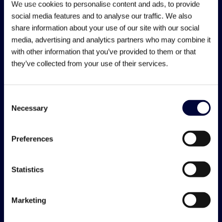
We use cookies to personalise content and ads, to provide
Affiniteit met de machinebouw of industriële
social media features and to analyse our traffic. We also
automatisering;
share information about your use of our site with our social
Kennis van elektrotechnische normen en
media, advertising and analytics partners who may combine it
veiligheidseisen;
with other information that you’ve provided to them or that
Goede beheersing van de Nederlandse taal;
they’ve collected from your use of their services.
Een proactieve houding en oog voor detail.
Consent
Wij bieden
Necessary
Selection
Arbeidsvoorwaarden op maat:
Preferences
Een salaris tot €5.898,77 afhankelijk van vooropleiding
en werkervaring;
Statistics
⁠Uitzicht op een vast dienstverband binnen één jaar bij
gebleken geschiktheid;
25 vakantiedagen en 13 ADV-dagen, met de
Marketing
mogelijkheid om ADV-dagen op te nemen of uit te