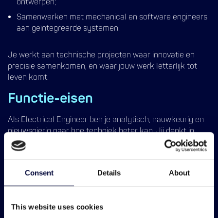
ontwerpen;
Samenwerken met mechanical en software engineers
aan geïntegreerde systemen.
Je werkt aan technische projecten waar innovatie en
precisie samenkomen, en waar jouw werk letterlijk tot
leven komt.
Functie-eisen
Als Electrical Engineer ben je analytisch, nauwkeurig en
nieuwsgierig naar hoe techniek beter kan. Jij denkt in
oplossingen en hebt oog voor kwaliteit.
Wat wij zoeken:
Een afgeronde hbo-opleiding Elektrotechniek,
Consent
Details
About
Mechatronica of vergelijkbaar;
Ervaring met EPLAN P8 of een vergelijkbaar
This website uses cookies
tekenpakket;