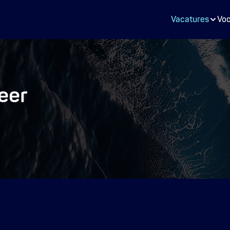
Lead Enginee
Vacatures
Voo
Proces Engin
eer