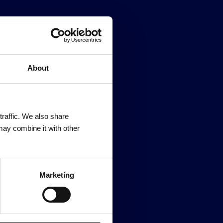
utomatisering;
About
traffic. We also share
may combine it with other
Marketing
 te laten betalen in de vorm