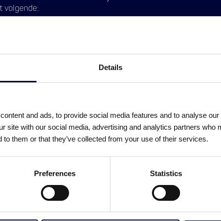
et volgende:
veau richting Elektrotechniek of Industriële Automatisering;
ing als Hardware Engineer binnen machinebouw of industriële a
lijkbare engineeringssoftware;
Details
N 1010, IEC 60204-1 en CE/Machinerichtlijn;
iek, PLC’s en aandrijftechniek;
heid en paneelbouw;
ontent and ads, to provide social media features and to analyse our 
igheden en een oplossingsgerichte instelling.
ur site with our social media, advertising and analytics partners who 
 to them or that they’ve collected from your use of their services.
Preferences
Statistics
ankelijk van vooropleiding en werkervaring;
erband binnen één jaar bij gebleken geschiktheid;
dagen, met de mogelijkheid om ADV-dagen op te nemen of uit