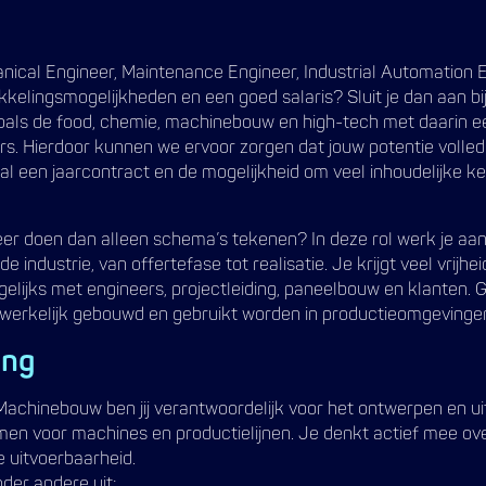
nical Engineer, Maintenance Engineer, Industrial Automation 
elingsmogelijkheden en een goed salaris? Sluit je dan aan bij 
zoals de food, chemie, machinebouw en high-tech met daarin 
 Hierdoor kunnen we ervoor zorgen dat jouw potentie volledi
l een jaarcontract en de mogelijkheid om veel inhoudelijke ke
meer doen dan alleen schema’s tekenen? In deze rol werk je aa
industrie, van offertefase tot realisatie. Je krijgt veel vrijh
elijks met engineers, projectleiding, paneelbouw en klanten.
erkelijk gebouwd en gebruikt worden in productieomgevinge
ing
Machinebouw ben jij verantwoordelijk voor het ontwerpen en u
emen voor machines en productielijnen. Je denkt actief mee ov
e uitvoerbaarheid.
er andere uit: