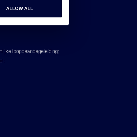
ALLOW ALL
en vergoeding van €0,23 per
nlijke loopbaanbegeleiding;
el;