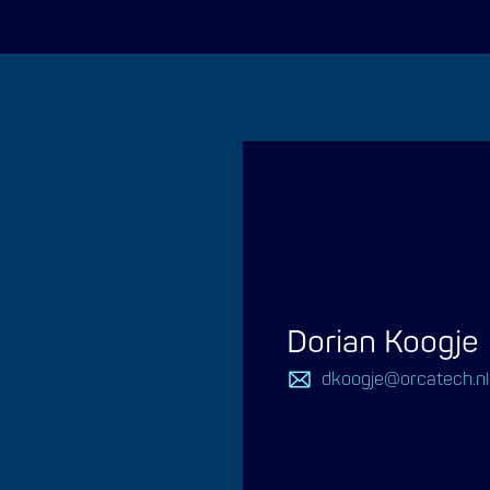
Dorian Koogje
dkoogje@orcatech.nl