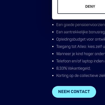
van extra loon;
DENY
⁠Een aantrekkelijke reiskost
kilometer;
Een goede pensioenvoorzien
Een aantrekkelijke bonusreg
Opleidingsbudget voor ontwik
Toegang tot Alleo: kies zelf u
Wanneer je kind hoger onderwi
Telefoon en/of laptop indien 
8,33% Vakantiegeld;
Korting op de collectieve zi
NEEM CONTACT