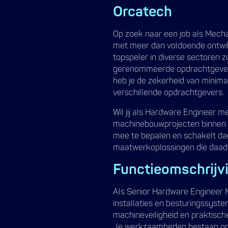
Orcatech
Op zoek naar een job als Mecha
met meer dan voldoende ontwikk
topspeler in diverse sectoren 
gerenommeerde opdrachtgevers.
heb je de zekerheid van minimaa
verschillende opdrachtgevers.
Wil jij als Hardware Engineer 
machinebouwprojecten binnen de 
mee te bepalen en schakelt dag
maatwerkoplossingen die daadw
Functieomschrijv
Als Senior Hardware Engineer 
installaties en besturingssyst
machineveiligheid en praktisch
Je werkzaamheden bestaan ond