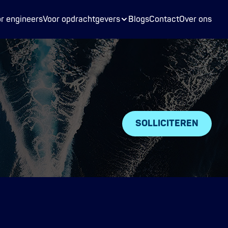
r
Mechanical Engineer inhuren
r engineers
Voor opdrachtgevers
Blogs
Contact
Over ons
eer
Electrical Engineer inhuren
SOLLICITEREN