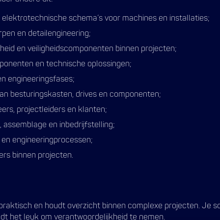
elektrotechnische schema’s voor machines en installaties;
pen en detailengineering;
gheid en veiligheidscomponenten binnen projecten;
ponenten en technische oplossingen;
en engineeringsfases;
van besturingskasten, drives en componenten;
rs, projectleiders en klanten;
 assemblage en inbedrijfstelling;
 en engineeringprocessen;
ers binnen projecten.
t praktisch en houdt overzicht binnen complexe projecten. Je s
indt het leuk om verantwoordelijkheid te nemen.