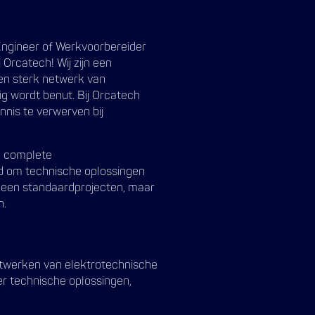
Engineer of Werkvoorbereider
Orcatech! Wij zijn een
een sterk netwerk van
g wordt benut. Bij Orcatech
nnis te verwerven bij
n complete
eid om technische oplossingen
 Geen standaardprojecten, maar
n.
itwerken van elektrotechnische
er technische oplossingen,