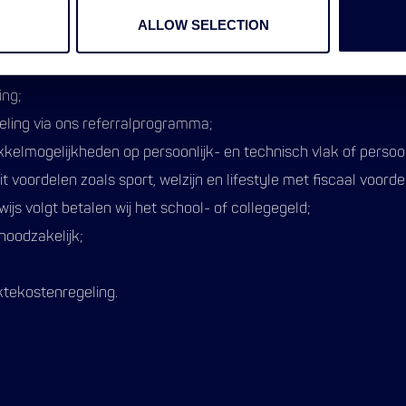
ALLOW SELECTION
enregeling, bestaande uit de keuze tussen een leaseauto of e
ing;
eling via ons referralprogramma;
kelmogelijkheden op persoonlijk- en technisch vlak of persoo
it voordelen zoals sport, welzijn en lifestyle met fiscaal voorde
js volgt betalen wij het school- of collegegeld;
noodzakelijk;
ektekostenregeling.